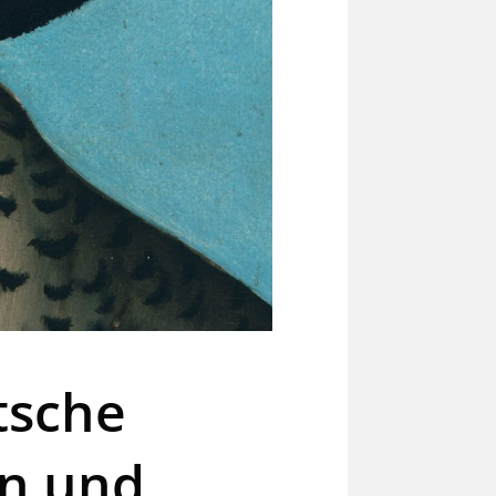
tsche
en und