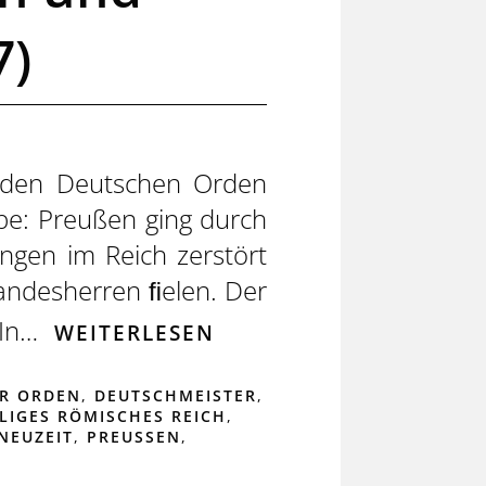
7)
r den Deutschen Orden
be: Preußen ging durch
ngen im Reich zerstört
andesherren ﬁelen. Der
 In…
WEITERLESEN
R ORDEN
,
DEUTSCHMEISTER
,
LIGES RÖMISCHES REICH
,
NEUZEIT
,
PREUSSEN
,