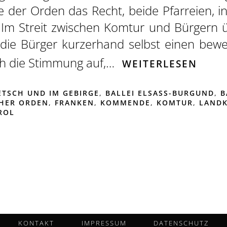
 der Orden das Recht, beide Pfarreien, in
. Im Streit zwischen Komtur und Bürgern 
n die Bürger kurzerhand selbst einen bew
ich die Stimmung auf,…
WEITERLESEN
ETSCH UND IM GEBIRGE
,
BALLEI ELSASS-BURGUND
,
B
HER ORDEN
,
FRANKEN
,
KOMMENDE
,
KOMTUR
,
LAND
ROL
KONTAKT
IMPRESSUM
DATENSCHUTZ