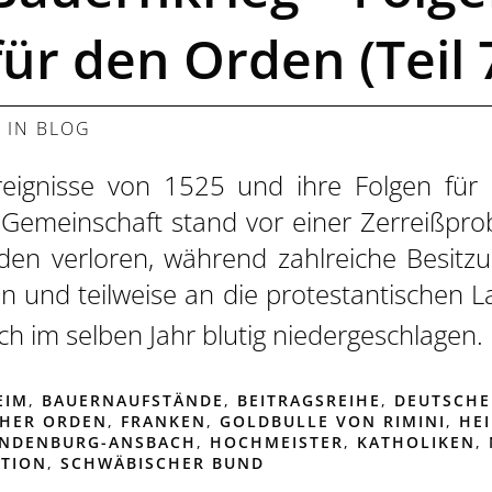
r den Orden (Teil 
, IN
BLOG
Ereignisse von 1525 und ihre Folgen fü
emeinschaft stand vor einer Zerreißpro
den verloren, während zahlreiche Besitzu
 und teilweise an die protestantischen L
h im selben Jahr blutig niedergeschlagen.
EIM
,
BAUERNAUFSTÄNDE
,
BEITRAGSREIHE
,
DEUTSCHE
CHER ORDEN
,
FRANKEN
,
GOLDBULLE VON RIMINI
,
HEI
ANDENBURG-ANSBACH
,
HOCHMEISTER
,
KATHOLIKEN
,
ATION
,
SCHWÄBISCHER BUND