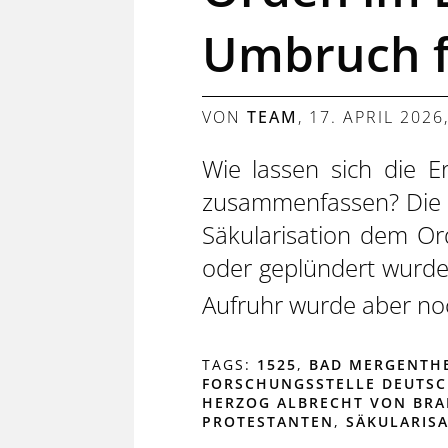
Umbruch fü
VON
TEAM
,
17. APRIL 2026
Wie lassen sich die 
zusammenfassen? Die G
Säkularisation dem Or
oder geplündert wurden
Aufruhr wurde aber noc
TAGS:
1525
,
BAD MERGENTH
FORSCHUNGSSTELLE DEUTS
HERZOG ALBRECHT VON BR
PROTESTANTEN
,
SÄKULARIS