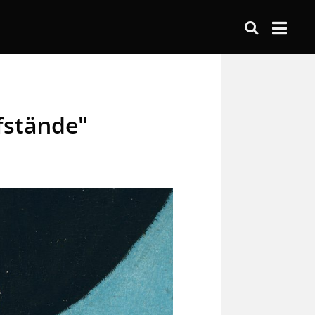
fstände"