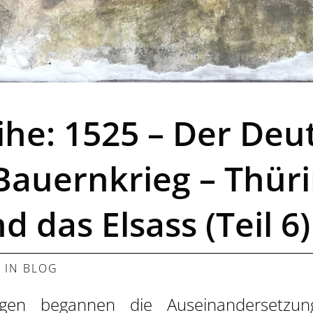
ihe: 1525 – Der Deu
Bauernkrieg – Thür
d das Elsass (Teil 6)
, IN
BLOG
ngen begannen die Auseinandersetzu