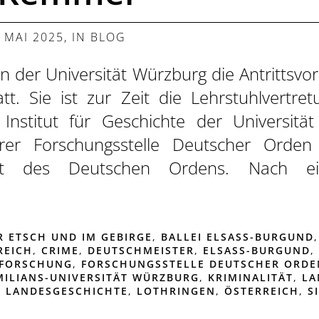
. MAI 2025
, IN
BLOG
 der Universität Würzburg die Antrittsvo
t. Sie ist zur Zeit die Lehrstuhlvertret
Institut für Geschichte der Universit
rer Forschungsstelle Deutscher Orden
haft des Deutschen Ordens. Nach ei
R ETSCH UND IM GEBIRGE
,
BALLEI ELSASS-BURGUND
REICH
,
CRIME
,
DEUTSCHMEISTER
,
ELSASS-BURGUND
,
FORSCHUNG
,
FORSCHUNGSSTELLE DEUTSCHER ORDE
MILIANS-UNIVERSITÄT WÜRZBURG
,
KRIMINALITÄT
,
LA
E LANDESGESCHICHTE
,
LOTHRINGEN
,
ÖSTERREICH
,
S