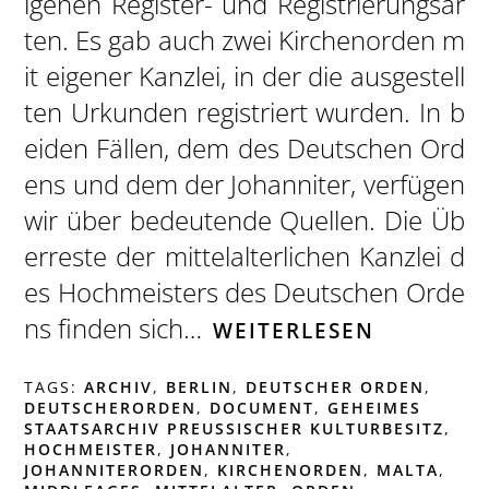
igenen Register- und Registrierungsar
ten. Es gab auch zwei Kirchenorden m
it eigener Kanzlei, in der die ausgestell
ten Urkunden registriert wurden. In b
eiden Fällen, dem des Deutschen Ord
ens und dem der Johanniter, verfügen
wir über bedeutende Quellen. Die Üb
erreste der mittelalterlichen Kanzlei d
es Hochmeisters des Deutschen Orde
ns finden sich…
WEITERLESEN
TAGS:
ARCHIV
,
BERLIN
,
DEUTSCHER ORDEN
,
DEUTSCHERORDEN
,
DOCUMENT
,
GEHEIMES
STAATSARCHIV PREUSSISCHER KULTURBESITZ
,
HOCHMEISTER
,
JOHANNITER
,
JOHANNITERORDEN
,
KIRCHENORDEN
,
MALTA
,