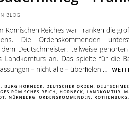
 IN
BLOG
gen Römischen Reiches war Franken die grö
ens. Die Ordenskommenden untersta
 dem Deutschmeister, teilweise gehörten 
 Landkomturs an. Das spielte für die B
rlassungen – nicht alle – überﬁelen….
WEIT
N
,
BURG HORNECK
,
DEUTSCHER ORDEN
,
DEUTSCHMEI
IGES RÖMISCHES REICH
,
HORNECK
,
LANDKOMTUR
,
M
DT
,
NÜRNBERG
,
ORDENSKOMMENDEN
,
ROTHENBURG