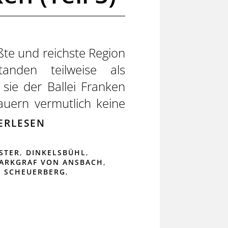
ßte und reichste Region
nden teilweise als
sie der Ballei Franken
auern vermutlich keine
ERLESEN
STER
,
DINKELSBÜHL
,
ARKGRAF VON ANSBACH
,
,
SCHEUERBERG
,