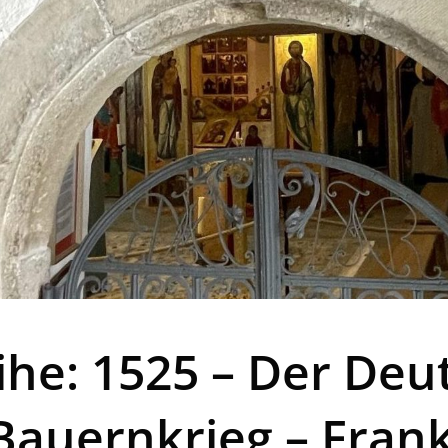
ihe: 1525 – Der Deu
auernkrieg – Franke