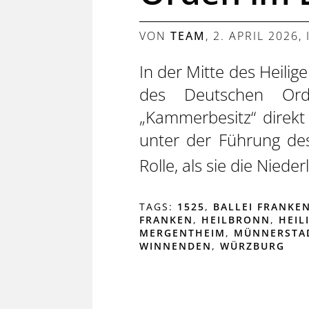
VON
TEAM
,
2. APRIL 2026
,
In der Mitte des Heili
des Deutschen Ord
„Kammerbesitz“ direkt
unter der Führung des
Rolle, als sie die Niede
TAGS:
1525
,
BALLEI FRANKE
FRANKEN
,
HEILBRONN
,
HEIL
MERGENTHEIM
,
MÜNNERSTA
WINNENDEN
,
WÜRZBURG