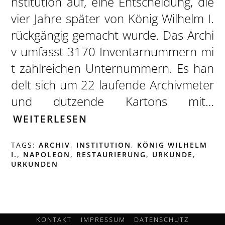
nstitution auf, eine Entscheidung, die
vier Jahre später von König Wilhelm I.
rückgängig gemacht wurde. Das Archi
v umfasst 3170 Inventarnummern mi
t zahlreichen Unternummern. Es han
delt sich um 22 laufende Archivmeter
und dutzende Kartons mit…
WEITERLESEN
TAGS:
ARCHIV
,
INSTITUTION
,
KÖNIG WILHELM
I.
,
NAPOLEON
,
RESTAURIERUNG
,
URKUNDE
,
URKUNDEN
KONTAKT
IMPRESSUM
DATENSCHUTZ