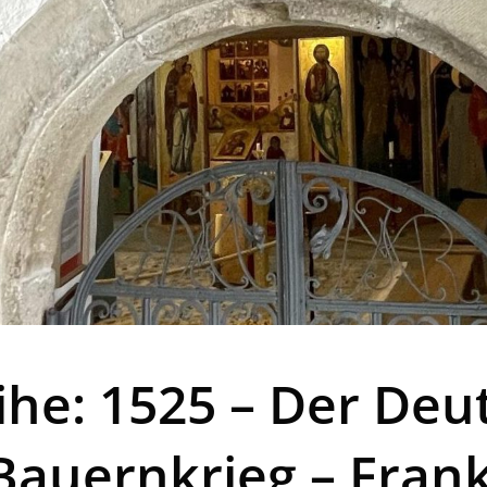
ihe: 1525 – Der Deu
auernkrieg – Franke