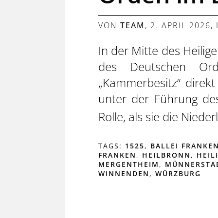
VON
TEAM
,
2. APRIL 2026
,
In der Mitte des Heili
des Deutschen Ord
„Kammerbesitz“ direkt
unter der Führung des
Rolle, als sie die Niede
TAGS:
1525
,
BALLEI FRANKE
FRANKEN
,
HEILBRONN
,
HEIL
MERGENTHEIM
,
MÜNNERSTA
WINNENDEN
,
WÜRZBURG