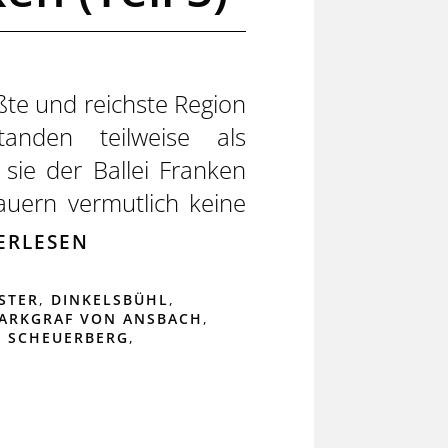
ßte und reichste Region
nden teilweise als
sie der Ballei Franken
auern vermutlich keine
ERLESEN
STER
,
DINKELSBÜHL
,
ARKGRAF VON ANSBACH
,
,
SCHEUERBERG
,