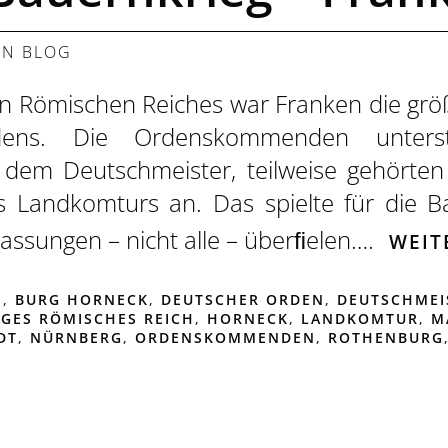
 IN
BLOG
gen Römischen Reiches war Franken die grö
ens. Die Ordenskommenden untersta
 dem Deutschmeister, teilweise gehörten 
 Landkomturs an. Das spielte für die B
rlassungen – nicht alle – überﬁelen….
WEIT
N
,
BURG HORNECK
,
DEUTSCHER ORDEN
,
DEUTSCHMEI
IGES RÖMISCHES REICH
,
HORNECK
,
LANDKOMTUR
,
M
DT
,
NÜRNBERG
,
ORDENSKOMMENDEN
,
ROTHENBURG