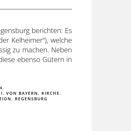
ensburg berichten: Es
der Kelheimer“), welche
ssig zu machen. Neben
 diese ebenso Gütern in
N
,
I. VON BAYERN
,
KIRCHE
,
TION
,
REGENSBURG