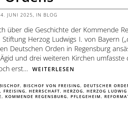
,
4. JUNI 2025
, IN
BLOG
ch über die Geschichte der Kommende Reg
Stiftung Herzog Ludwigs I. von Bayern („
 den Deutschen Orden in Regensburg ansä
. Ägid und drei weiteren Kirchen umfasste
och erst…
WEITERLESEN
BISCHOF
,
BISCHOF VON FREISING
,
DEUTSCHER ORDE
,
FREISING
,
HERRSCHAFT
,
HERZOG
,
HERZOG LUDWIG 
E
,
KOMMENDE REGENSBURG
,
PFLEGEHEIM
,
REFORMA