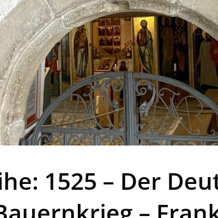
ihe: 1525 – Der Deu
auernkrieg – Franke