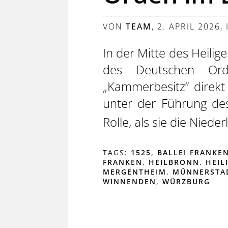
VON
TEAM
,
2. APRIL 2026
,
In der Mitte des Heili
des Deutschen Ord
„Kammerbesitz“ direkt
unter der Führung des
Rolle, als sie die Niede
TAGS:
1525
,
BALLEI FRANKE
FRANKEN
,
HEILBRONN
,
HEIL
MERGENTHEIM
,
MÜNNERSTA
WINNENDEN
,
WÜRZBURG