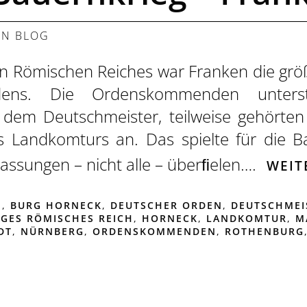
 IN
BLOG
gen Römischen Reiches war Franken die grö
ens. Die Ordenskommenden untersta
 dem Deutschmeister, teilweise gehörten 
 Landkomturs an. Das spielte für die B
rlassungen – nicht alle – überﬁelen….
WEIT
N
,
BURG HORNECK
,
DEUTSCHER ORDEN
,
DEUTSCHMEI
IGES RÖMISCHES REICH
,
HORNECK
,
LANDKOMTUR
,
M
DT
,
NÜRNBERG
,
ORDENSKOMMENDEN
,
ROTHENBURG