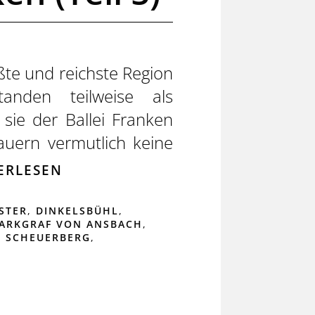
ßte und reichste Region
nden teilweise als
sie der Ballei Franken
auern vermutlich keine
ERLESEN
STER
,
DINKELSBÜHL
,
ARKGRAF VON ANSBACH
,
,
SCHEUERBERG
,