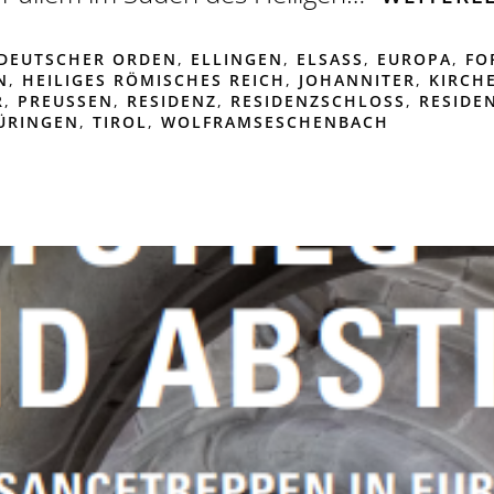
DEUTSCHER ORDEN
,
ELLINGEN
,
ELSASS
,
EUROPA
,
FO
N
,
HEILIGES RÖMISCHES REICH
,
JOHANNITER
,
KIRCH
R
,
PREUSSEN
,
RESIDENZ
,
RESIDENZSCHLOSS
,
RESIDE
ÜRINGEN
,
TIROL
,
WOLFRAMSESCHENBACH