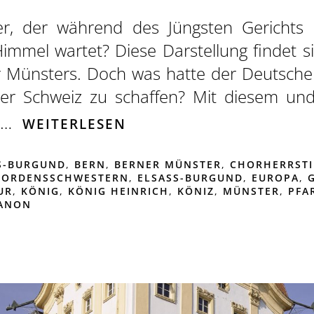
ter, der während des Jüngsten Gerichts 
 Himmel wartet? Diese Darstellung findet
r Münsters. Doch was hatte der Deutsche
der Schweiz zu schaffen? Mit diesem un
er…
WEITERLESEN
SS-BURGUND
,
BERN
,
BERNER MÜNSTER
,
CHORHERRSTI
HORDENSSCHWESTERN
,
ELSASS-BURGUND
,
EUROPA
,
UR
,
KÖNIG
,
KÖNIG HEINRICH
,
KÖNIZ
,
MÜNSTER
,
PFA
ANON