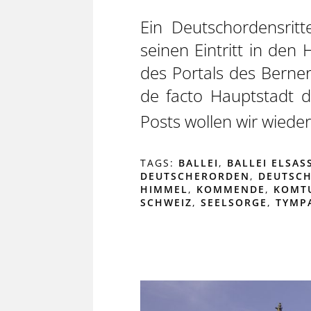
Ein Deutschordensrit
seinen Eintritt in den
des Portals des Berne
de facto Hauptstadt 
Posts wollen wir wied
TAGS:
BALLEI
,
BALLEI ELSA
DEUTSCHERORDEN
,
DEUTSC
HIMMEL
,
KOMMENDE
,
KOMT
SCHWEIZ
,
SEELSORGE
,
TYMP