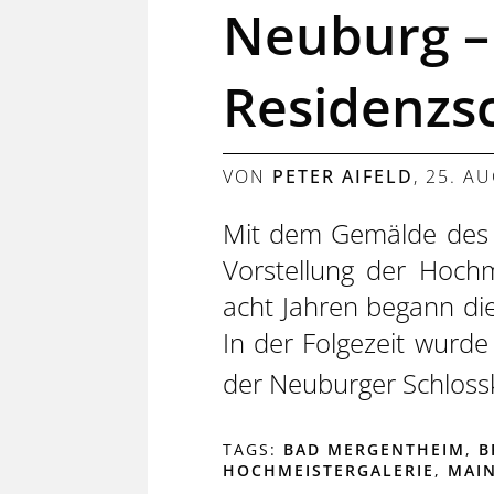
Neuburg –
Residenzs
VON
PETER AIFELD
,
25. A
Mit dem Gemälde des H
Vorstellung der Hoch
acht Jahren begann die
In der Folgezeit wurd
der Neuburger Schloss
TAGS:
BAD MERGENTHEIM
,
B
HOCHMEISTERGALERIE
,
MAI