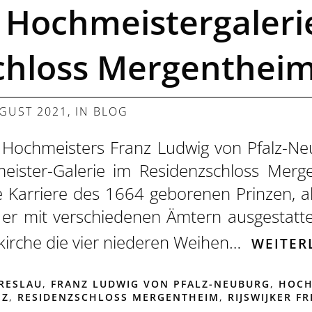
 Hochmeistergaleri
chloss Mergenthei
UGUST 2021
, IN
BLOG
ochmeisters Franz Ludwig von Pfalz-Neu
meister-Galerie im Residenzschloss Merg
 Karriere des 1664 geborenen Prinzen, als
e er mit verschiedenen Ämtern ausgestatt
kirche die vier niederen Weihen…
WEITER
RESLAU
,
FRANZ LUDWIG VON PFALZ-NEUBURG
,
HOCH
NZ
,
RESIDENZSCHLOSS MERGENTHEIM
,
RIJSWIJKER F