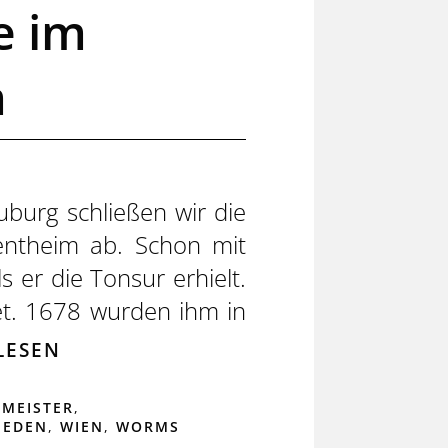
e im
m
burg schließen wir die
entheim ab. Schon mit
 er die Tonsur erhielt.
et. 1678 wurden ihm in
LESEN
MEISTER
,
RIEDEN
,
WIEN
,
WORMS