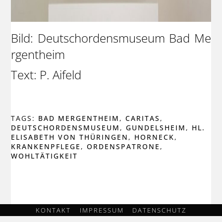
Bild: Deutschordensmuseum Bad Me
rgentheim
Text: P. Aifeld
TAGS:
BAD MERGENTHEIM
,
CARITAS
,
DEUTSCHORDENSMUSEUM
,
GUNDELSHEIM
,
HL.
ELISABETH VON THÜRINGEN
,
HORNECK
,
KRANKENPFLEGE
,
ORDENSPATRONE
,
WOHLTÄTIGKEIT
KONTAKT
IMPRESSUM
DATENSCHUTZ