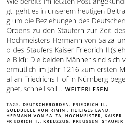
Wie bereits im letzten Post angekündi
gt, geht es in unserem heutigen Beitra
g um die Beziehungen des Deutschen
Ordens zu den Staufern zur Zeit des
Hochmeisters Hermann von Salza un
d des Staufers Kaiser Friedrich II.(sieh
e Bild): Die beiden Männer sind sich v
ermutlich im Jahr 1216 zum ersten M
al an Friedrichs Hof in Nürnberg bege
gnet, schnell soll…
WEITERLESEN
TAGS:
DEUTSCHERORDEN
,
FRIEDRICH II.
,
GOLDBULLE VON RIMINI
,
HEILIGES LAND
,
HERMANN VON SALZA
,
HOCHMEISTER
,
KAISER
FRIEDRICH II.
,
KREUZZUG
,
PREUSSEN
,
STAUFER