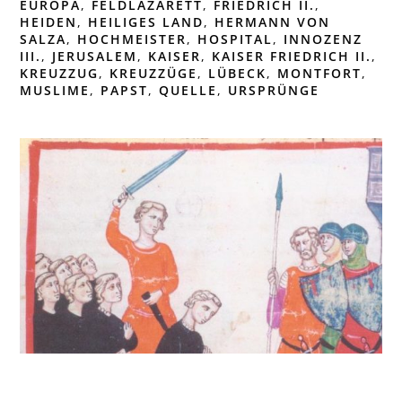
EUROPA
,
FELDLAZARETT
,
FRIEDRICH II.
,
HEIDEN
,
HEILIGES LAND
,
HERMANN VON
SALZA
,
HOCHMEISTER
,
HOSPITAL
,
INNOZENZ
III.
,
JERUSALEM
,
KAISER
,
KAISER FRIEDRICH II.
,
KREUZZUG
,
KREUZZÜGE
,
LÜBECK
,
MONTFORT
,
MUSLIME
,
PAPST
,
QUELLE
,
URSPRÜNGE