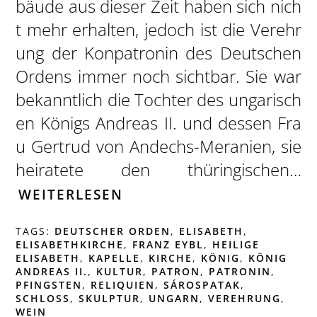
bäude aus dieser Zeit haben sich nich
t mehr erhalten, jedoch ist die Verehr
ung der Konpatronin des Deutschen
Ordens immer noch sichtbar. Sie war
bekanntlich die Tochter des ungarisch
en Königs Andreas II. und dessen Fra
u Gertrud von Andechs-Meranien, sie
heiratete den thüringischen…
WEITERLESEN
TAGS:
DEUTSCHER ORDEN
,
ELISABETH
,
ELISABETHKIRCHE
,
FRANZ EYBL
,
HEILIGE
ELISABETH
,
KAPELLE
,
KIRCHE
,
KÖNIG
,
KÖNIG
ANDREAS II.
,
KULTUR
,
PATRON
,
PATRONIN
,
PFINGSTEN
,
RELIQUIEN
,
SÁROSPATAK
,
SCHLOSS
,
SKULPTUR
,
UNGARN
,
VEREHRUNG
,
WEIN