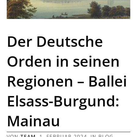
Der Deutsche
Orden in seinen
Regionen – Ballei
Elsass-Burgund:
Mainau
VON
TEAM
,
1. FEBRUAR 2024
, IN
BLOG