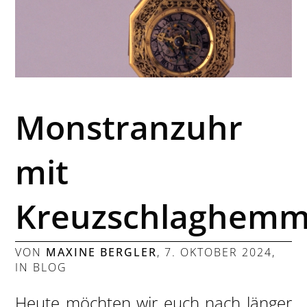
Monstranzuhr
mit
Kreuzschlaghem
VON
MAXINE BERGLER
,
7. OKTOBER 2024
,
IN
BLOG
Heute möchten wir euch nach länger