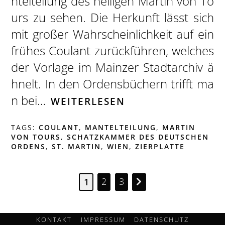
ntelteilung des heiligen Martin von To
urs zu sehen. Die Herkunft lässt sich
mit großer Wahrscheinlichkeit auf ein
frühes Coulant zurückführen, welches
der Vorlage im Mainzer Stadtarchiv ä
hnelt. In den Ordensbüchern trifft ma
n bei…
WEITERLESEN
TAGS:
COULANT
,
MANTELTEILUNG
,
MARTIN
VON TOURS
,
SCHATZKAMMER DES DEUTSCHEN
ORDENS
,
ST. MARTIN
,
WIEN
,
ZIERPLATTE
2
3
1
KONTAKT
IMPRESSUM
DATENSCHUTZ