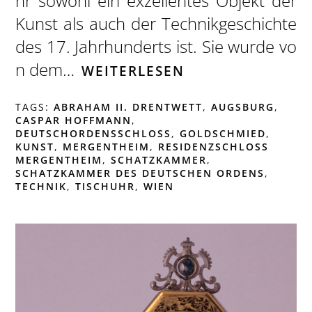
hr sowohl ein exzellentes Objekt der
Kunst als auch der Technikgeschichte
des 17. Jahrhunderts ist. Sie wurde vo
n dem…
WEITERLESEN
TAGS:
ABRAHAM II. DRENTWETT
,
AUGSBURG
,
CASPAR HOFFMANN
,
DEUTSCHORDENSSCHLOSS
,
GOLDSCHMIED
,
KUNST
,
MERGENTHEIM
,
RESIDENZSCHLOSS
MERGENTHEIM
,
SCHATZKAMMER
,
SCHATZKAMMER DES DEUTSCHEN ORDENS
,
TECHNIK
,
TISCHUHR
,
WIEN