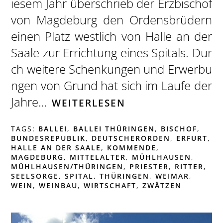
iesem Jahr überschrieb der Erzbischof
von Magdeburg den Ordensbrüdern
einen Platz westlich von Halle an der
Saale zur Errichtung eines Spitals. Dur
ch weitere Schenkungen und Erwerbu
ngen von Grund hat sich im Laufe der
Jahre…
WEITERLESEN
TAGS:
BALLEI
,
BALLEI THÜRINGEN
,
BISCHOF
,
BUNDESREPUBLIK
,
DEUTSCHERORDEN
,
ERFURT
,
HALLE AN DER SAALE
,
KOMMENDE
,
MAGDEBURG
,
MITTELALTER
,
MÜHLHAUSEN
,
MÜHLHAUSEN/THÜRINGEN
,
PRIESTER
,
RITTER
,
SEELSORGE
,
SPITAL
,
THÜRINGEN
,
WEIMAR
,
WEIN
,
WEINBAU
,
WIRTSCHAFT
,
ZWÄTZEN